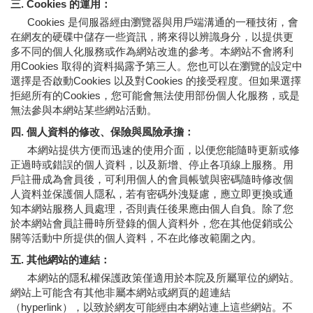
三. Cookies 的運用：
Cookies 是伺服器經由瀏覽器與用戶端溝通的一種技術，會
在網友的硬碟中儲存一些資訊，將來得以辨識身分，以提供更
多不同的個人化服務或作為網站改進的參考。本網站不會將利
用Cookies 取得的資料揭露予第三人。您也可以在瀏覽的設定中
選擇是否啟動Cookies 以及對Cookies 的接受程度。但如果選擇
拒絕所有的Cookies，您可能會無法使用部份個人化服務，或是
無法參與本網站某些網站活動。
四. 個人資料的修改、保險與風險承擔：
本網站提供方便而迅速的使用介面，以便您能隨時更新或修
正過時或錯誤的個人資料，以及新增、停止各項線上服務。用
戶註冊成為會員後，可利用個人的會員帳號與密碼隨時修改個
人資料並保護個人隱私，若有密碼外洩疑慮，應立即更換或通
知本網站服務人員處理，否則責任後果應由個人自負。除了您
於本網站會員註冊時所登錄的個人資料外，您在其他促銷或公
關等活動中所提供的個人資料，不在此修改範圍之內。
五. 其他網站的連結：
本網站的隱私權保護政策僅適用於本院及所屬單位的網站。
網站上可能含有其他非屬本網站或網頁的超連結
（hyperlink），以致於網友可能經由本網站連上這些網站。不