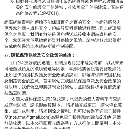
自動接收所有來自相關作業系統廠商或應用程式廠商所寄
發的安全維護電子信通知，並依照電子信的建議，安裝適
當的修改程式(PATCH)。
網際網路資料的傳輸不能保證百分之百的安全，本網站將努力
保護您的個人資料安全，但由於資料傳輸過程牽涉您上網環境
保全之良窳，我們並無法確保您傳送或接收本網站資料的安
全，您須注意並承擔網路資料傳輸之風險。請您諒解此部份所
造成的後果均非本網站所能控制範圍。
八. 隱私保護條款及安全政策的修改：
由於科技發展的迅速，相關法規訂定未臻完備前，以及未來
可能難以預見的環境變遷等因素，本網站將會視需要修改網站
上所提供的隱私保護及安全政策的說明，以落實保障您隱私權
及網路安全的立意。當本網站完成隱私保護條款及安全政策的
修改時，我們會立即將其刊登於網站，並以醒目標示提醒您前
往點選閱讀。
依個人資料保護法第3條規定，您就您的個人資料享有查詢
或請求閱覽、請求製給複製本、 請求補充或更正、請求停止蒐
集、處理或利用、請求刪除之權利。您可以透過寄送電子郵件
至(nbs.fma@gmail.com)為避免電子郵件系統漏信或其他 原因
無法收悉，以本公司回覆收悉為準）方式行使上開權利，本公